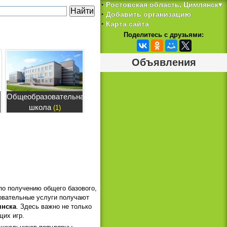
Ростовская область, Цимлянск▾
‣
Добавить организацию
‣
Карта сайта
‣
Поделитесь с друзьями:
Объявления
Общеобразовательная
школа
(1)
 по получению общего базового,
овательные услуги получают
нска
. Здесь важно не только
щих игр.