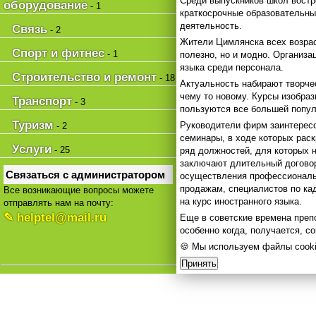
Среди выпускников школ востр
оборудование
- 1
краткосрочные образовательны
деятельность.
Связь
- 2
Жители Цимлянска всех возрас
Спорт и фитнес
- 1
полезно, но и модно. Организа
языка среди персонала.
Строительство и ремонт
- 18
Актуальность набирают творче
чему то новому. Курсы изобра
Транспорт
- 3
пользуются все большей попу
Туризм
Руководители фирм заинтересо
- 2
семинары, в ходе которых рас
Услуги
- 25
ряд должностей, для которых
заключают длительный договор
Связаться с администратором
осуществления профессиональн
продажам, специалистов по кад
Все возникающие вопросы можете
на курс иностранного языка.
отправлять нам на почту:
✎ helptel@mail.ru
Еще в советские времена преп
особенно когда, получается, с
🍪 Мы используем файлы cooki
Принять