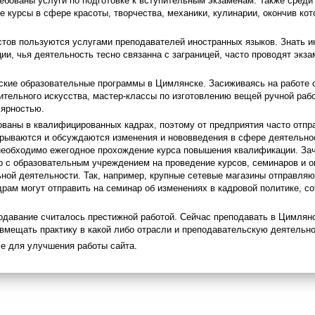
ебованы услуги по подготовке к вступительным экзаменам. Также сред
е курсы в сфере красоты, творчества, механики, кулинарии, окончив ко
тов пользуются услугами преподавателей иностранных языков. Знать и
ции, чья деятельность тесно связанна с заграницей, часто проводят экз
ские образовательные программы в Цимлянске. Засиживаясь на работе с
зительного искусства, мастер-классы по изготовлению вещей ручной раб
лярностью.
ваны в квалифицированных кадрах, поэтому от предприятия часто отпр
крываются и обсуждаются изменения и нововведения в сфере деятельнос
 необходимо ежегодное прохождение курса повышения квалификации. З
 с образовательным учреждением на проведение курсов, семинаров и ок
ой деятельности. Так, например, крупные сетевые магазины отправляют
рам могут отправить на семинар об изменениях в кадровой политике, со
одавание считалось престижной работой. Сейчас преподавать в Цимлянс
овмещать практику в какой либо отрасли и преподавательскую деятельно
e для улучшения работы сайта.