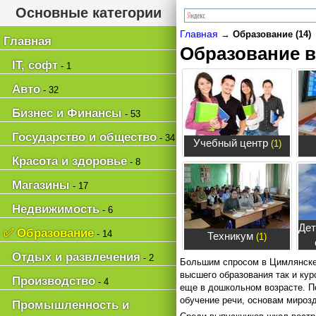
Основные категории
Главная
→
Образование (14)
Главная
Образование 
IT, софт
- 1
Авто
- 32
Бизнес и Финансы
- 53
Государство и общество
- 34
Учебный центр
(1)
Красота и здоровье
- 8
Магазины
- 17
Недвижимость
- 6
Дет
✅ Образование
- 14
Техникум
(1)
Отдых и развлечения
- 2
Большим спросом в Цимлянск
высшего образования так и ку
Производство
- 4
еще в дошкольном возрасте. 
обучение речи, основам мирозд
Промышленность и