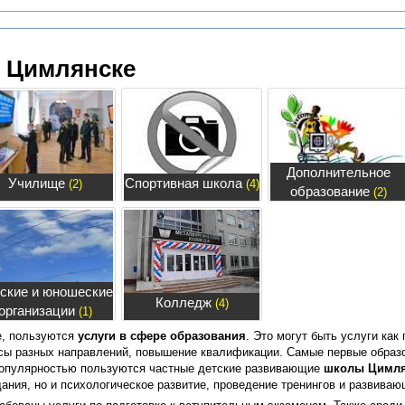
в Цимлянске
Дополнительное
Училище
Спортивная школа
(2)
(4)
образование
(2)
ские и юношеские
Колледж
(4)
организации
(1)
е, пользуются
услуги в сфере образования
. Это могут быть услуги как
рсы разных направлений, повышение квалификации. Самые первые образ
Популярностью пользуются частные детские развивающие
школы Цимля
ания, но и психологическое развитие, проведение тренингов и развиваю