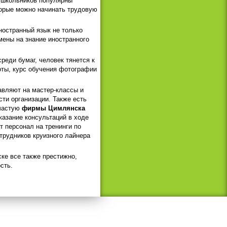
и школьников популярны
торые можно начинать трудовую
ностранный язык не только
амены на знание иностранного
реди бумаг, человек тянется к
оты, курс обучения фотографии
авляют на мастер-классы и
ти организации. Также есть
ачастую
фирмы Цимлянска
азание консультаций в ходе
 персонал на тренинги по
трудников круизного лайнера
ке все также престижно,
сть.