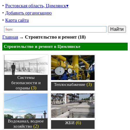
‣
Ростовская область, Цимлянск▾
‣
Добавить организацию
‣
Карта сайта
Главная
→
Строительство и ремонт (18)
Строительство и ремонт в Цимлянске
Системы
безопасности и
(3)
Теплоснабжение
(3)
охраны
Водоканал, водное
(6)
ЖБИ
(2)
хозяйство