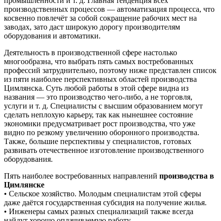
промышленности и т. д. Главная тенденция всех
производственных процессов — автоматизация процесса, что
косвенно повлечёт за собой сокращение рабочих мест на
заводах, зато даст широкую дорогу производителям
оборудования и автоматики.
Деятельность в производственной сфере настолько
многообразна, что выбрать пять самых востребованных
профессий затруднительно, поэтому ниже представлен список
из пяти наиболее перспективных областей производства
Цимлянска. Суть любой работы в этой сфере видна из
названия — это производство чего-либо, а не торговля,
услуги и т. д. Специалисты с высшим образованием могут
сделать неплохую карьеру, так как нынешнее состояние
экономики предусматривает рост производства, что уже
видно по резкому увеличению оборонного производства.
Также, большие перспективы у специалистов, готовых
развивать отечественное изготовление производственного
оборудования.
Пять наиболее востребованных направлений
производства в
Цимлянске
• Сельское хозяйство. Молодым специалистам этой сферы
даже даётся государственная субсидия на получение жилья.
• Инженеры самых разных специализаций также всегда
найдут хорошо оплачиваемую работу.