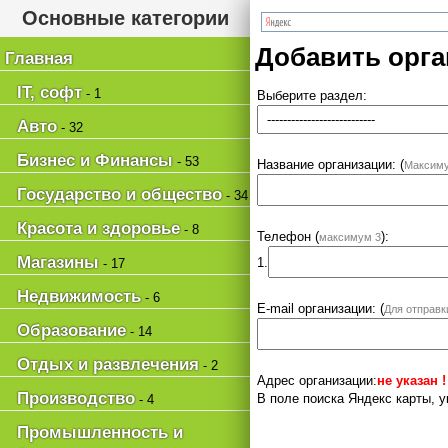
Основные категории
Добавить орг
Главная
IT, софт
- 1
Выберите раздел:
Авто
- 32
Бизнес и Финансы
- 53
Название организации: (
Максиму
Государство и общество
- 34
Красота и здоровье
- 8
Телефон (
):
максимум 3
Магазины
1.
- 17
Недвижимость
- 6
E-mail организации: (
Для отправк
Образование
- 14
Отдых и развлечения
- 2
Адрес организации:
не указан !
Производство
В поле поиска Яндекс карты, у
- 4
Промышленность и