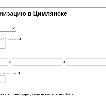
анизацию в Цимлянске
)
м 128 символов
2.
3.
)
и писем с сайта
кажите точный адрес, затем нажмите кнопку Найти.