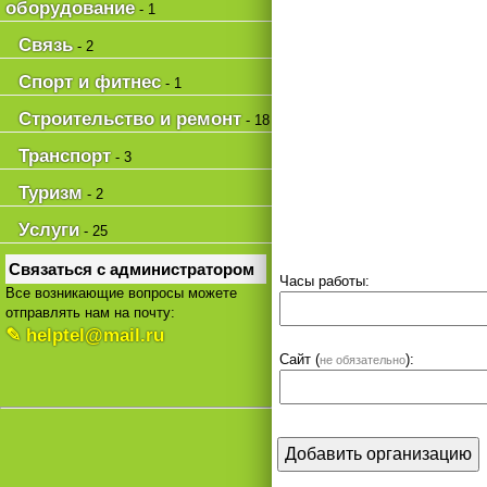
оборудование
- 1
Связь
- 2
Спорт и фитнес
- 1
Строительство и ремонт
- 18
Транспорт
- 3
Туризм
- 2
Услуги
- 25
Связаться с администратором
Часы работы:
Все возникающие вопросы можете
отправлять нам на почту:
✎ helptel@mail.ru
Сайт (
):
не обязательно